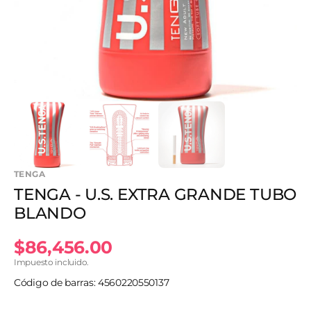
en
vista
de
galería
TENGA
TENGA - U.S. EXTRA GRANDE TUBO
BLANDO
Precio
$86,456.00
Impuesto incluido.
habitual
Código de barras: 4560220550137