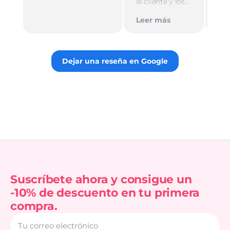
al cliente y los
Le
muy
empaques son
Tie
Leer más
discretos.
par
Recomiendo
gus
totalmente 👌.
rec
Dejar una reseña en Google
Suscríbete ahora y consigue un
-10% de descuento en tu primera
compra.
Tu
correo