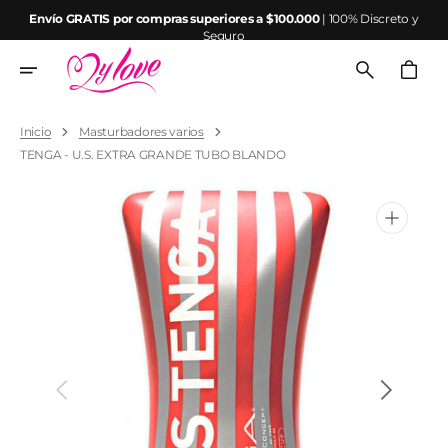
Ir
Envío GRATIS por compras superiores a $100.000
| 100% Discreto y
directamente
Seguro
al
contenido
Carrito
Inicio
Masturbadores varios
TENGA - U.S. EXTRA GRANDE TUBO BLANDO
Abrir
elemento
multimedia
1