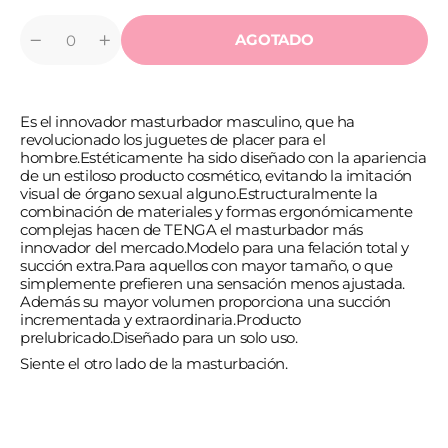
AGOTADO
Cantidad
Reducir
Aumentar
cantidad
cantidad
para
para
TENGA
TENGA
-
-
Es el innovador masturbador masculino, que ha
U.S.
U.S.
EXTRA
EXTRA
revolucionado los juguetes de placer para el
GRANDE
GRANDE
hombre.
Estéticamente ha sido diseñado con la apariencia
TUBO
TUBO
de un estiloso producto cosmético, evitando la imitación
BLANDO
BLANDO
visual de órgano sexual alguno.
Estructuralmente la
combinación de materiales y formas ergonómicamente
complejas hacen de TENGA el masturbador más
innovador del mercado.
Modelo para una felación total y
succión extra.
Para aquellos con mayor tamaño, o que
simplemente prefieren una sensación menos ajustada.
Además su mayor volumen proporciona una succión
incrementada y extraordinaria.
Producto
prelubricado.
Diseñado para un solo uso.
Siente el otro lado de la masturbación.