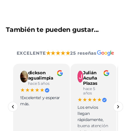
También te pueden gustar...
★★★★★
EXCELENTE
25 reseñas
dickson
Julián
agualimpia
Acuña
Plazas
hace 5 años
hace 5
★★★★★
★
años
!Excelente! y esperar
Ve
★★★★★
más.
pro
Los envíos
mu
llegan
cali
rápidamente,
ate
buena atención
cer