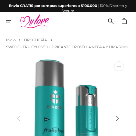
Ir
Envío GRATIS por compras superiores a $100.000
| 100% Discreto y
directamente
Seguro
al
contenido
Carrito
Inicio
DROGUERÍA
SWEDE - FRUITYLOVE LUBRICANTE GROSELLA NEGRA Y LIMA 50ML
Abrir
elemento
multimedia
1