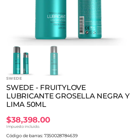
en
vista
de
galería
SWEDE
SWEDE - FRUITYLOVE
LUBRICANTE GROSELLA NEGRA Y
LIMA 50ML
Precio
$38,398.00
Impuesto incluido.
habitual
Código de barras: 7350028784639