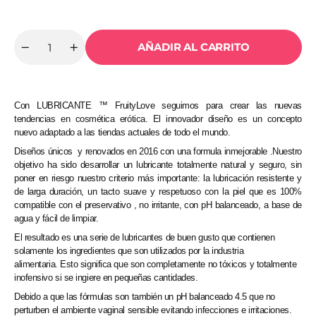
AÑADIR AL CARRITO
Cantidad
Reducir
Aumentar
cantidad
cantidad
para
para
SWEDE
SWEDE
-
-
FRUITYLOVE
FRUITYLOVE
Con LUBRICANTE ™ FruityLove seguimos para crear las nuevas
LUBRICANTE
LUBRICANTE
tendencias en cosmética erótica. El innovador diseño es un concepto
GROSELLA
GROSELLA
nuevo adaptado a las tiendas actuales de todo el mundo.
NEGRA
NEGRA
Y
Y
Diseños únicos y renovados en 2016 con una formula inmejorable .Nuestro
LIMA
LIMA
objetivo ha sido desarrollar un lubricante totalmente natural y seguro, sin
50ML
50ML
poner en riesgo nuestro criterio más importante: la lubricación resistente y
de larga duración, un tacto suave y respetuoso con la piel que es 100%
compatible con el preservativo , no irritante, con pH balanceado, a base de
agua y fácil de limpiar.
El resultado es una serie de lubricantes de buen gusto que contienen
solamente los ingredientes que son utilizados por la industria
alimentaria. Esto significa que son completamente no tóxicos y totalmente
inofensivo si se ingiere en pequeñas cantidades.
Debido a que las fórmulas son también un pH balanceado 4.5 que no
perturben el ambiente vaginal sensible evitando infecciones e irritaciones.