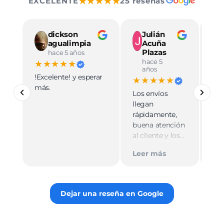
★★★★★
EXCELENTE
25 reseñas
dickson
Julián
agualimpia
Acuña
Plazas
hace 5 años
hace 5
★★★★★
★
años
!Excelente! y esperar
Ve
★★★★★
más.
pro
Los envíos
mu
llegan
cali
rápidamente,
ate
buena atención
cer
al cliente y los
Le
muy
empaques son
Tie
Leer más
discretos.
par
Recomiendo
gus
totalmente 👌.
rec
Dejar una reseña en Google