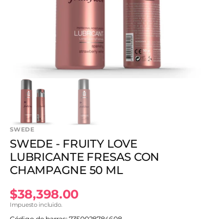
1
en
vista
de
galería
SWEDE
SWEDE - FRUITY LOVE
LUBRICANTE FRESAS CON
CHAMPAGNE 50 ML
Precio
$38,398.00
Impuesto incluido.
habitual