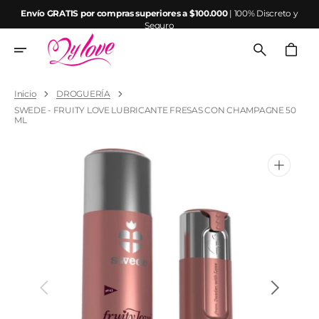
Ir
Envío GRATIS por compras superiores a $100.000
| 100% Discreto y
directamente
Seguro
al
contenido
Carrito
Inicio
DROGUERÍA
SWEDE - FRUITY LOVE LUBRICANTE FRESAS CON CHAMPAGNE 50
ML
Abrir
elemento
multimedia