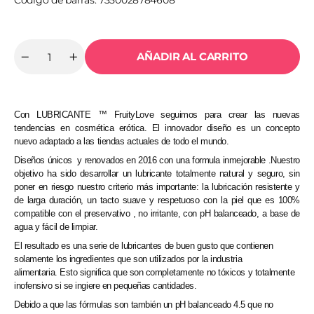
Código de barras: 7350028784608
AÑADIR AL CARRITO
Cantidad
Reducir
Aumentar
cantidad
cantidad
para
para
SWEDE
SWEDE
-
-
FRUITY
FRUITY
Con LUBRICANTE ™ FruityLove seguimos para crear las nuevas
LOVE
LOVE
tendencias en cosmética erótica. El innovador diseño es un concepto
LUBRICANTE
LUBRICANTE
nuevo adaptado a las tiendas actuales de todo el mundo.
FRESAS
FRESAS
CON
CON
Diseños únicos y renovados en 2016 con una formula inmejorable .Nuestro
CHAMPAGNE
CHAMPAGNE
objetivo ha sido desarrollar un lubricante totalmente natural y seguro, sin
50
50
poner en riesgo nuestro criterio más importante: la lubricación resistente y
ML
ML
de larga duración, un tacto suave y respetuoso con la piel que es 100%
compatible con el preservativo , no irritante, con pH balanceado, a base de
agua y fácil de limpiar.
El resultado es una serie de lubricantes de buen gusto que contienen
solamente los ingredientes que son utilizados por la industria
alimentaria. Esto significa que son completamente no tóxicos y totalmente
inofensivo si se ingiere en pequeñas cantidades.
Debido a que las fórmulas son también un pH balanceado 4.5 que no