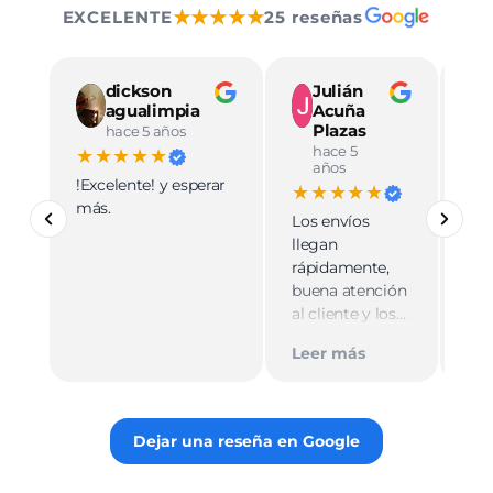
★★★★★
EXCELENTE
25 reseñas
dickson
Julián
agualimpia
Acuña
Plazas
hace 5 años
hace 5
★★★★★
★
años
!Excelente! y esperar
Ve
★★★★★
más.
pro
Los envíos
mu
llegan
cali
rápidamente,
ate
buena atención
cer
al cliente y los
Le
muy
empaques son
Tie
Leer más
discretos.
par
Recomiendo
gus
totalmente 👌.
rec
Dejar una reseña en Google