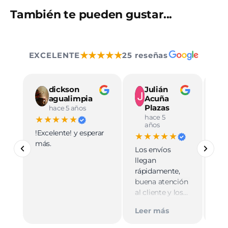
También te pueden gustar...
★★★★★
EXCELENTE
25 reseñas
dickson
Julián
agualimpia
Acuña
Plazas
hace 5 años
hace 5
★★★★★
★
años
!Excelente! y esperar
Ve
★★★★★
más.
pro
Los envíos
mu
llegan
cali
rápidamente,
ate
buena atención
cer
al cliente y los
Le
muy
empaques son
Tie
Leer más
discretos.
par
Recomiendo