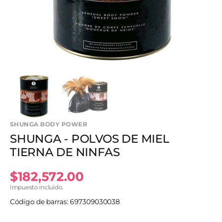
en
vista
de
galería
SHUNGA BODY POWER
SHUNGA - POLVOS DE MIEL
TIERNA DE NINFAS
Precio
$182,572.00
Impuesto incluido.
habitual
Código de barras: 697309030038