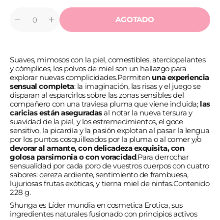
AGOTADO
Cantidad
Reducir
Aumentar
cantidad
cantidad
para
para
SHUNGA
SHUNGA
-
-
Suaves, mimosos con la piel, comestibles, aterciopelantes
POLVOS
POLVOS
DE
DE
y cómplices, los polvos de miel son un hallazgo para
MIEL
MIEL
explorar nuevas complicidades.
Permiten
una experiencia
TIERNA
TIERNA
sensual completa
: la imaginación, las risas y el juego se
DE
DE
disparan al esparcirlos sobre las zonas sensibles del
NINFAS
NINFAS
compañero con una traviesa pluma que viene incluida;
las
caricias están aseguradas
al notar la nueva tersura y
suavidad de la piel, y los estremecimientos, el goce
sensitivo, la picardía y la pasión explotan al pasar la lengua
por los puntos cosquilleados por la pluma o al comer y/o
devorar al amante, con delicadeza exquisita, con
golosa parsimonia o con voracidad
.
Para derrochar
sensualidad por cada poro de vuestros cuerpos con cuatro
sabores: cereza ardiente, sentimiento de frambuesa,
lujuriosas frutas exóticas, y tierna miel de ninfas.
Contenido
228 g.
Shunga es Líder mundia en cosmetica Erotica, sus
ingredientes naturales fusionado con principios activos