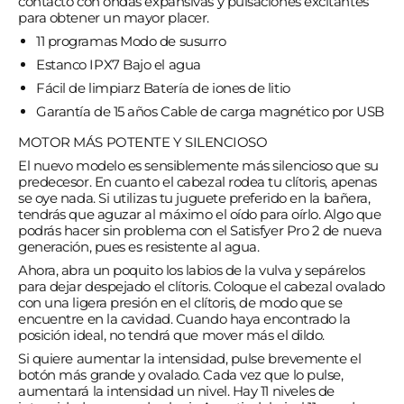
contacto con ondas expansivas y pulsaciones excitantes
para obtener un mayor placer.
11 programas
Modo de susurro
Estanco IPX7
Bajo el agua
Fácil de limpiarz
Batería de iones de litio
Garantía de 15 años
Cable de carga magnético por USB
MOTOR MÁS POTENTE Y SILENCIOSO
El nuevo modelo es sensiblemente más silencioso que su
predecesor. En cuanto el cabezal rodea tu clítoris, apenas
se oye nada. Si utilizas tu juguete preferido en la bañera,
tendrás que aguzar al máximo el oído para oírlo. Algo que
podrás hacer sin problema con el Satisfyer Pro 2 de nueva
generación, pues es resistente al agua.
Ahora, abra un poquito los labios de la vulva y sepárelos
para dejar despejado el clítoris. Coloque el cabezal ovalado
con una ligera presión en el clítoris, de modo que se
encuentre en la cavidad. Cuando haya encontrado la
posición ideal, no tendrá que mover más el dildo.
Si quiere aumentar la intensidad, pulse brevemente el
botón más grande y ovalado. Cada vez que lo pulse,
aumentará la intensidad un nivel. Hay 11 niveles de