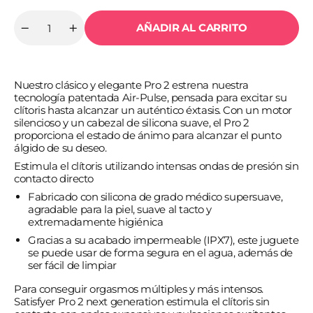
AÑADIR AL CARRITO
Cantidad
Reducir
Aumentar
cantidad
cantidad
para
para
SATISFYER
SATISFYER
-
-
Nuestro clásico y elegante Pro 2 estrena nuestra
PRO
PRO
2
2
tecnología patentada Air-Pulse, pensada para excitar su
NG
NG
clítoris hasta alcanzar un auténtico éxtasis. Con un motor
NUEVA
NUEVA
silencioso y un cabezal de silicona suave, el Pro 2
GENERACIÓN
GENERACIÓN
proporciona el estado de ánimo para alcanzar el punto
álgido de su deseo.
Estimula el clítoris utilizando intensas ondas de presión sin
contacto directo
Fabricado con silicona de grado médico supersuave,
agradable para la piel, suave al tacto y
extremadamente higiénica
Gracias a su acabado impermeable (IPX7), este juguete
se puede usar de forma segura en el agua, además de
ser fácil de limpiar
Para conseguir orgasmos múltiples y más intensos.
Satisfyer Pro 2 next generation estimula el clítoris sin