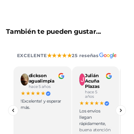
También te pueden gustar...
★★★★★
EXCELENTE
25 reseñas
dickson
Julián
agualimpia
Acuña
Plazas
hace 5 años
hace 5
★★★★★
★
años
!Excelente! y esperar
Ve
★★★★★
más.
pro
Los envíos
mu
llegan
cali
rápidamente,
ate
buena atención
cer