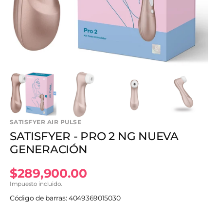
en
vista
de
galería
SATISFYER AIR PULSE
SATISFYER - PRO 2 NG NUEVA
GENERACIÓN
Precio
$289,900.00
Impuesto incluido.
habitual
Código de barras: 4049369015030