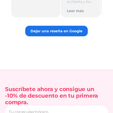
al cliente y los
Le
muy
empaques son
Tie
Leer más
discretos.
par
Recomiendo
gus
totalmente 👌.
rec
Dejar una reseña en Google
Suscríbete ahora y consigue un
-10% de descuento en tu primera
compra.
Tu
correo