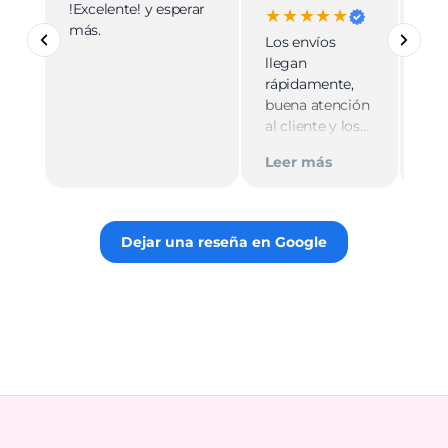
!Excelente! y esperar
Ve
★★★★★
más.
pro
Los envíos
mu
llegan
cali
rápidamente,
ate
buena atención
cer
al cliente y los
Le
muy
empaques son
Tie
Leer más
discretos.
par
Recomiendo
gus
totalmente 👌.
rec
Dejar una reseña en Google