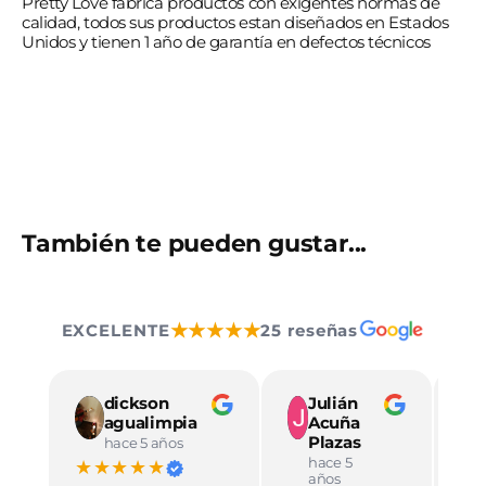
Pretty Love fabrica productos con exigentes normas de
calidad, todos sus productos estan diseñados en Estados
Unidos y tienen 1 año de garantía en defectos técnicos
También te pueden gustar...
★★★★★
EXCELENTE
25 reseñas
dickson
Julián
agualimpia
Acuña
Plazas
hace 5 años
hace 5
★★★★★
★
años