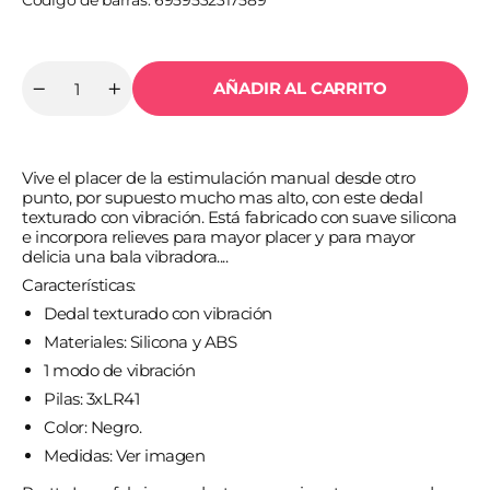
Código de barras: 6959532317589
AÑADIR AL CARRITO
Cantidad
Reducir
Aumentar
cantidad
cantidad
para
para
PRETTY
PRETTY
LOVE
LOVE
Vive el placer de la estimulación manual desde otro
-
-
FLIRTATION
FLIRTATION
punto, por supuesto mucho mas alto, con este dedal
DEDAL
DEDAL
texturado con vibración. Está fabricado con suave silicona
CON
CON
e incorpora relieves para mayor placer y para mayor
VIBRACION
VIBRACION
delicia una bala vibradora....
STANFORD
STANFORD
NEGRO
NEGRO
Características:
Dedal texturado con vibración
Materiales: Silicona y ABS
1 modo de vibración
Pilas: 3xLR41
Color: Negro.
Medidas: Ver imagen