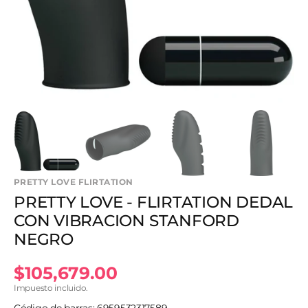
1
en
vista
de
galería
PRETTY LOVE FLIRTATION
PRETTY LOVE - FLIRTATION DEDAL
CON VIBRACION STANFORD
NEGRO
Precio
$105,679.00
Impuesto incluido.
habitual