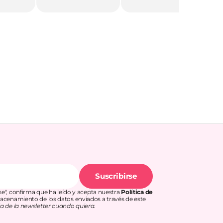
t
a
p
e
Suscribirse
rse", confirma que ha leído y acepta nuestra
Política de
acenamiento de los datos enviados a través de este
a de la newsletter cuando quiera.