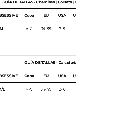
GUÍA DE TALLAS - Chemises | Corsets | Teddies | Conjuntos | 
BSESSIVE
Copa
EU
USA
UK/AU/NZ
ITALY
/M
A-C
34-38
2-8
6-10
38-44
XL
C-D
40-42
10-12
12-14
46-48
XL
C-D
44
14
16
50
GUÍA DE TALLAS - Calcetería | Bodystockings
BSESSIVE
Copa
EU
USA
UK/AU/NZ
ITALY
M/L
A-C
34-40
2-10
6-12
38-46
XXL
C-D
42-44
12-14
14-16
48-50