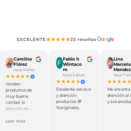
★★★★★
EXCELENTE
25 reseñas
Carolina
Fabio h
Lina
Flórez
Wintaco
Marcela
m
Mendoz
hace 5 años
hace 5 años
hace 7 añ
★★★★★
★★★★★
★★★★
Venden
Excelente servicio
Me encanta
productos de
y atención
atención al 
muy buena
productos 💯
y sus produ
calidad, la
%originales.
atención es
cercana, clara y
muy buena.
Leer más
Tienen variedad