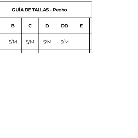
GUÍA DE TALLAS - Pecho
B
C
D
DD
E
F
S/M
S/M
S/M
S/M
S/M
S/M
L/XL
L/XL
S/M
L/XL
L/XL
XXL
XXL
XXL
L
L/XL
L/XL
XXL
XXL
XXL
XXL
XXL
XXL
XXL