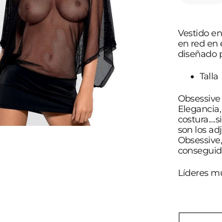
Abrir
cantidad
elemento
para
multimedia
OBSESSIV
1
-
-
en
Vestido en
PUNKER
vista
VESTIDO
en red en e
de
S/M
galería
diseñado p
Talla
Obsessive 
Elegancia,
costura...
son los ad
Obsessive
conseguido
Líderes m