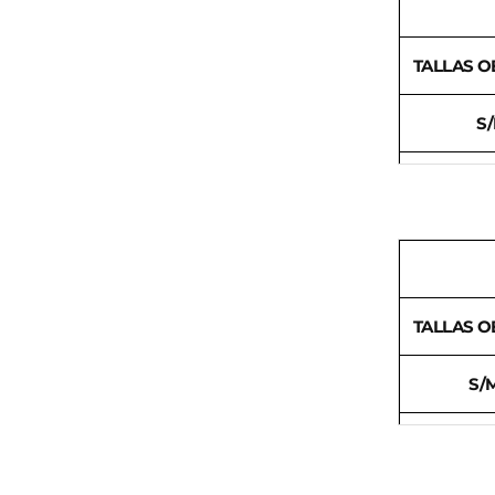
TALLAS O
S
L/
X
TALLAS O
S/
XL/