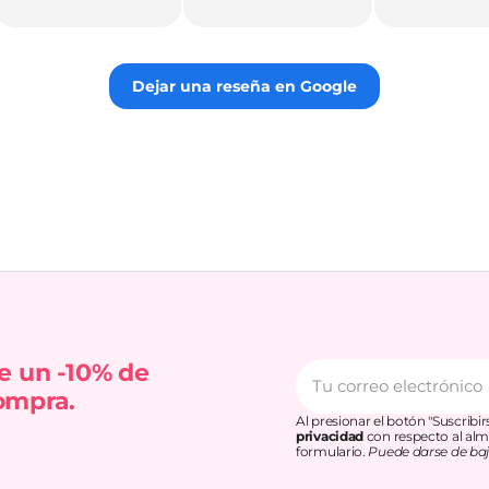
para todos los
gustos. Súper
recomendada!
Dejar una reseña en Google
Tu
e un -10% de
correo
ompra.
electrónico
Al presionar el botón "Suscribi
privacidad
con respecto al alm
formulario.
Puede darse de baj