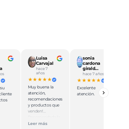
Luisa
sonia
Carvajal
cardona
a
girald…
hace 7
años
os
hace 7 años
★★★★★
★
★★★★★
Muy buena la
 su
Excelente
u
atención,
cliente
atención.
y
recomendaciones
ctos
t
y productos que
s
venden!
t
Recomendada la
a
tienda 😁
Leer más
c
L