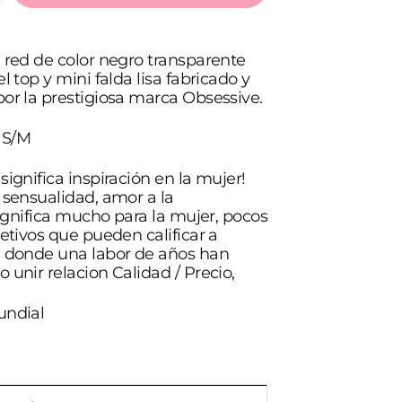
cantidad
para
E
OBSESSIVE
 red de color negro transparente
PUNKER
VESTIDO
l top y mini falda lisa fabricado y
S/M
or la prestigiosa marca Obsessive.
 S/M
significa inspiración en la mujer!
 sensualidad, amor a la
.significa mucho para la mujer, pocos
jetivos que pueden calificar a
, donde una labor de años han
 unir relacion Calidad / Precio,
undial