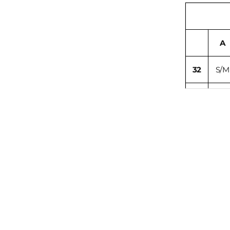
A
32
S/M
34
S/M
36
S/M
38
L/X
40