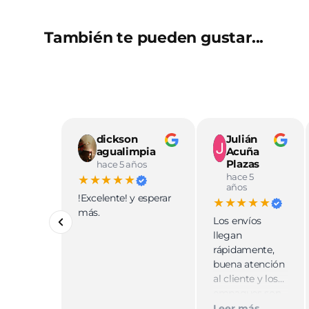
También te pueden gustar...
dickson
Julián
agualimpia
Acuña
Plazas
hace 5 años
hace 5
★★★★★
años
!Excelente! y esperar
★★★★★
más.
Los envíos
llegan
rápidamente,
buena atención
al cliente y los
empaques son
discretos.
Leer más