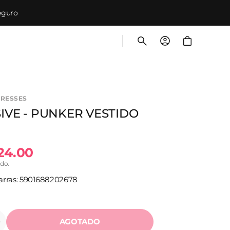
eguro
Carrito
DRESSES
IVE - PUNKER VESTIDO
24.00
ido.
al
arras: 5901688202678
AGOTADO
Aumentar