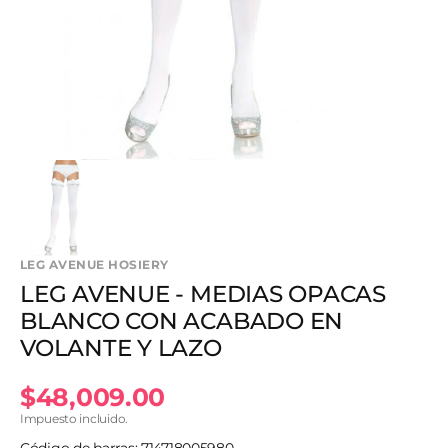
1
en
vista
de
galería
LEG AVENUE HOSIERY
LEG AVENUE - MEDIAS OPACAS
BLANCO CON ACABADO EN
VOLANTE Y LAZO
Precio
$48,009.00
Impuesto incluido.
habitual