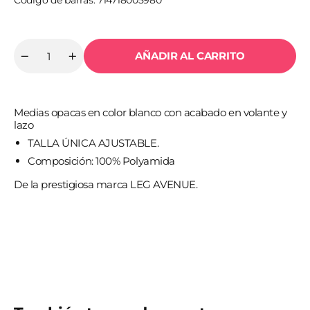
Código de barras: 714718005980
AÑADIR AL CARRITO
Cantidad
Reducir
Aumentar
cantidad
cantidad
para
para
LEG
LEG
AVENUE
AVENUE
Medias opacas en color blanco con acabado en volante y
-
-
MEDIAS
MEDIAS
lazo
OPACAS
OPACAS
TALLA ÚNICA AJUSTABLE.
BLANCO
BLANCO
CON
CON
Composición: 100% Polyamida
ACABADO
ACABADO
EN
EN
De la prestigiosa marca LEG AVENUE.
VOLANTE
VOLANTE
Y
Y
LAZO
LAZO