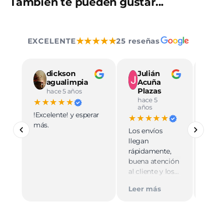
También te pueden gustar...
★★★★★
EXCELENTE
25 reseñas
dickson
Julián
agualimpia
Acuña
Plazas
hace 5 años
hace 5
★★★★★
★
años
!Excelente! y esperar
Ve
★★★★★
más.
pro
Los envíos
mu
llegan
cali
rápidamente,
ate
buena atención
cer
al cliente y los
Le
muy
empaques son
Tie
Leer más
discretos.
par
Recomiendo
gus
totalmente 👌.
rec