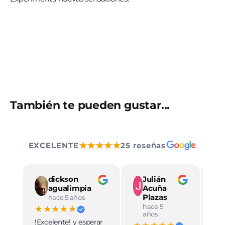
También te pueden gustar...
★★★★★
EXCELENTE
25 reseñas
dickson
Julián
agualimpia
Acuña
Plazas
hace 5 años
hace 5
★★★★★
★
años
!Excelente! y esperar
Ve