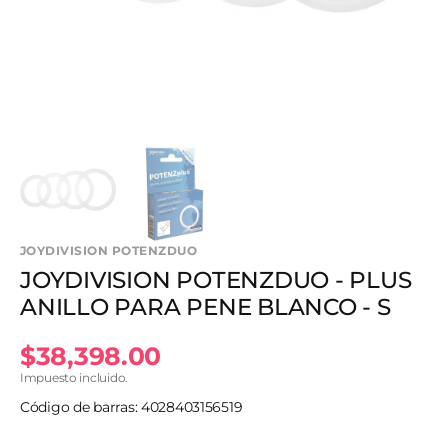
en
vista
de
galería
JOYDIVISION POTENZDUO
JOYDIVISION POTENZDUO - PLUS
ANILLO PARA PENE BLANCO - S
Precio
$38,398.00
Impuesto incluido.
habitual
Código de barras: 4028403156519