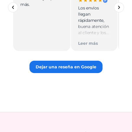
★★★★★
más.
pro
Los envíos
mu
llegan
cali
rápidamente,
ate
buena atención
cer
al cliente y los
Le
muy
empaques son
Tie
Leer más
discretos.
par
Recomiendo
gus
totalmente 👌.
rec
Dejar una reseña en Google