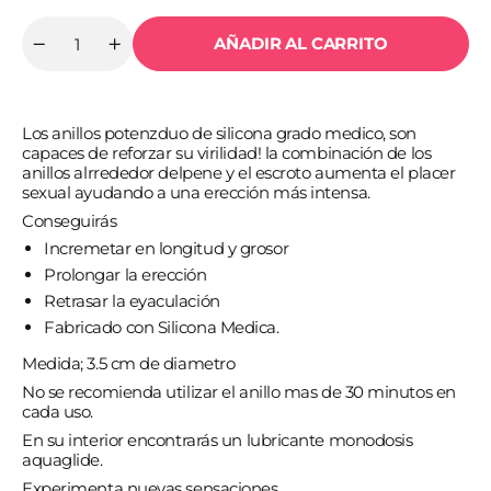
AÑADIR AL CARRITO
Cantidad
Reducir
Aumentar
cantidad
cantidad
para
para
JOYDIVISION
JOYDIVISION
POTENZDUO
POTENZDUO
Los anillos potenzduo de silicona grado medico, son
-
-
PLUS
PLUS
capaces de reforzar su virilidad! la combinación de los
ANILLO
ANILLO
anillos alrrededor delpene y el escroto aumenta el placer
PARA
PARA
sexual ayudando a una erección más intensa.
PENE
PENE
BLANCO
BLANCO
Conseguirás
-
-
Incremetar en longitud y grosor
S
S
Prolongar la erección
Retrasar la eyaculación
Fabricado con Silicona Medica.
Medida; 3.5 cm de diametro
No se recomienda utilizar el anillo mas de 30 minutos en
cada uso.
En su interior encontrarás un lubricante monodosis
aquaglide.
Experimenta nuevas sensaciones.