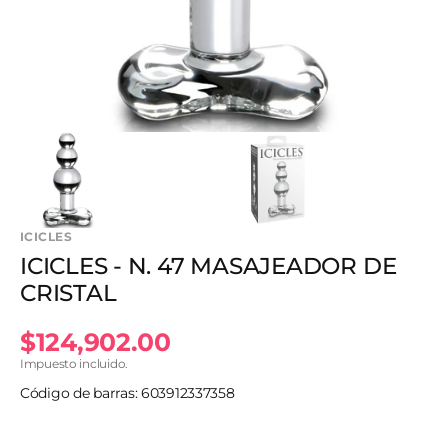
vista
de
galería
ICICLES
ICICLES - N. 47 MASAJEADOR DE
CRISTAL
Precio
$124,902.00
Impuesto incluido.
habitual
Código de barras: 603912337358