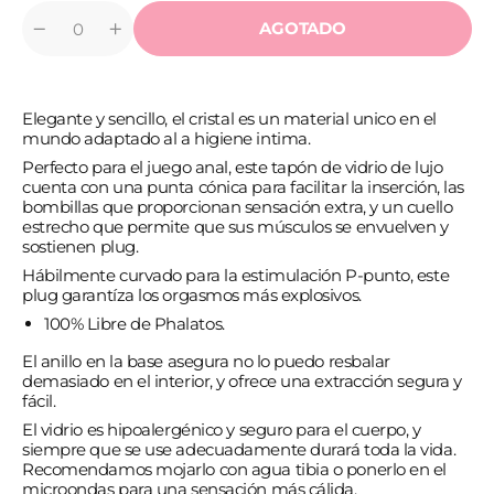
AGOTADO
Cantidad
Reducir
Aumentar
cantidad
cantidad
para
para
ICICLES
ICICLES
-
-
Elegante y sencillo, el cristal es un material unico en el
N.
N.
47
47
mundo adaptado al a higiene intima.
MASAJEADOR
MASAJEADOR
Perfecto para el juego anal, este tapón de vidrio de lujo
DE
DE
CRISTAL
CRISTAL
cuenta con una punta cónica para facilitar la inserción, las
bombillas que proporcionan sensación extra, y un cuello
estrecho que permite que sus músculos se envuelven y
sostienen plug.
Hábilmente curvado para la estimulación P-punto, este
plug garantíza los orgasmos más explosivos.
100% Libre de Phalatos.
El anillo en la base asegura no lo puedo resbalar
demasiado en el interior, y ofrece una extracción segura y
fácil.
El vidrio es hipoalergénico y seguro para el cuerpo, y
siempre que se use adecuadamente durará toda la vida.
Recomendamos mojarlo con agua tibia o ponerlo en el
microondas para una sensación más cálida.