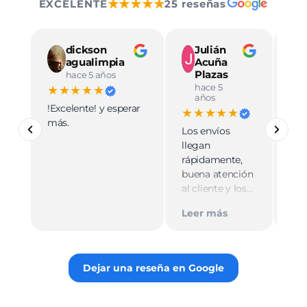
★★★★★
EXCELENTE
25 reseñas
dickson
Julián
agualimpia
Acuña
Plazas
hace 5 años
hace 5
★★★★★
★
años
!Excelente! y esperar
Ve
★★★★★
más.
pro
Los envíos
mu
llegan
cali
rápidamente,
ate
buena atención
cer
al cliente y los
Le
muy
empaques son
Tie
Leer más
discretos.
par
Recomiendo
gus
totalmente 👌.
rec
Dejar una reseña en Google