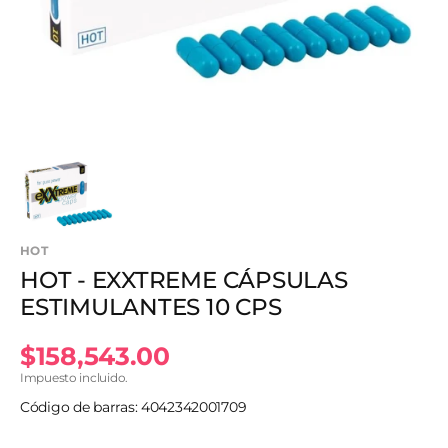
en
vista
de
galería
HOT
HOT - EXXTREME CÁPSULAS
ESTIMULANTES 10 CPS
Precio
$158,543.00
Impuesto incluido.
habitual
Código de barras: 4042342001709