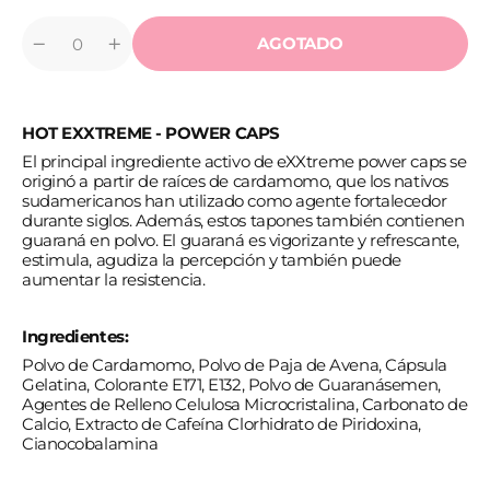
AGOTADO
Cantidad
Reducir
Aumentar
cantidad
cantidad
para
para
HOT
HOT
-
-
HOT EXXTREME - POWER CAPS
EXXTREME
EXXTREME
CÁPSULAS
CÁPSULAS
El principal ingrediente activo de eXXtreme power caps se
ESTIMULANTES
ESTIMULANTES
originó a partir de raíces de cardamomo, que los nativos
10
10
CPS
CPS
sudamericanos han utilizado como agente fortalecedor
durante siglos. Además, estos tapones también contienen
guaraná en polvo. El guaraná es vigorizante y refrescante,
estimula, agudiza la percepción y también puede
aumentar la resistencia.
Ingredientes:
Polvo de Cardamomo, Polvo de Paja de Avena, Cápsula
Gelatina, Colorante E171, E132, Polvo de Guaranásemen,
Agentes de Relleno Celulosa Microcristalina, Carbonato de
Calcio, Extracto de Cafeína Clorhidrato de Piridoxina,
Cianocobalamina