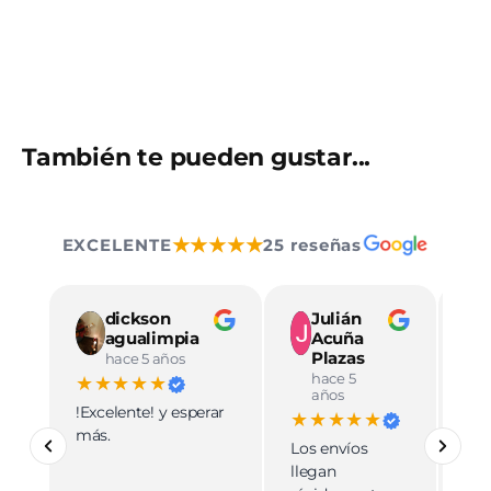
También te pueden gustar...
★★★★★
EXCELENTE
25 reseñas
dickson
Julián
agualimpia
Acuña
Plazas
hace 5 años
hace 5
★★★★★
★
años
!Excelente! y esperar
Ve
★★★★★
más.
pro
Los envíos
mu
llegan
cali