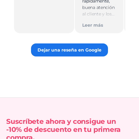
rápidamente,
ate
buena atención
cer
al cliente y los
Le
muy
empaques son
Tie
Leer más
discretos.
par
Recomiendo
gus
totalmente 👌.
rec
Dejar una reseña en Google
Suscríbete ahora y consigue un
-10% de descuento en tu primera
compra.