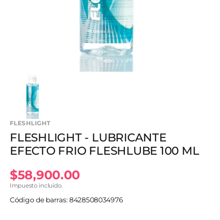
en
vista
de
galería
FLESHLIGHT
FLESHLIGHT - LUBRICANTE
EFECTO FRIO FLESHLUBE 100 ML
Precio
$58,900.00
Impuesto incluido.
habitual
Código de barras: 8428508034976