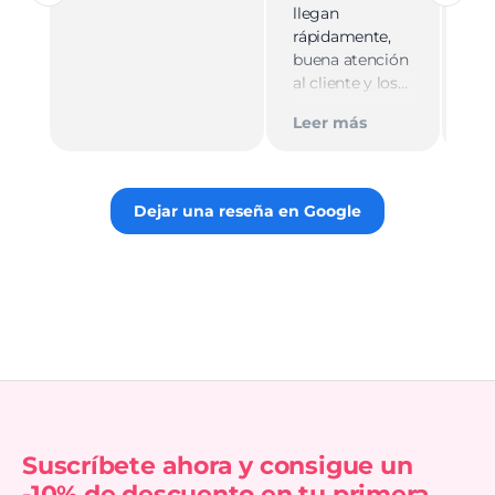
mu
llegan
cali
rápidamente,
ate
buena atención
cer
al cliente y los
Le
muy
empaques son
Tie
Leer más
discretos.
par
Recomiendo
gus
totalmente 👌.
rec
Dejar una reseña en Google
Suscríbete ahora y consigue un
-10% de descuento en tu primera