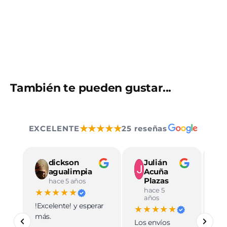
También te pueden gustar...
★★★★★
EXCELENTE
25 reseñas
dickson
Julián
agualimpia
Acuña
Plazas
hace 5 años
hace 5
★★★★★
★
años
!Excelente! y esperar
Ve
★★★★★
más.
pro
Los envíos