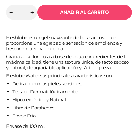
AÑADIR AL CARRITO
Cantidad
Reducir
Aumentar
cantidad
cantidad
para
para
FLESHLIGHT
FLESHLIGHT
-
-
Fleshlube es un gel suavizante de base acuosa que
LUBRICANTE
LUBRICANTE
EFECTO
EFECTO
proporciona una agradable sensacion de emoliencia y
FRIO
FRIO
frescor en la zona aplicada
FLESHLUBE
FLESHLUBE
100
100
Gracias a su fórmula a base de agua e ingredientes de la
ML
ML
máxima calidad, tiene una textura única, de tacto sedoso
y natural, de agradable aplicación y fácil limpieza.
Fleslube Water sus principales caracteristicas son;
Delicado con las pieles sensibles.
Testado Dermatológicamente.
Hipoalergénico y Natural.
Libre de Parabenes.
Efecto Frio.
Envase de 100 ml.