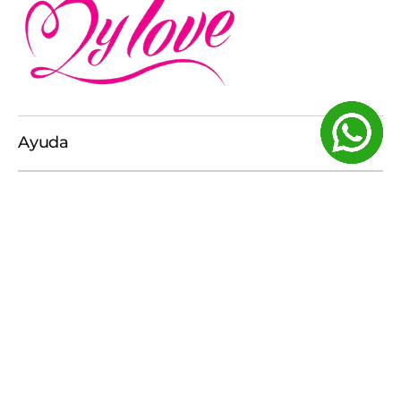
Ayuda
Categorías
Sobre Nosotros
Dirección
Carrera 80 numero 10a 07 L14 Cali Colombia
Contactos
+57 313 4982693
ventas@mylovestore.co
Horas Laborales