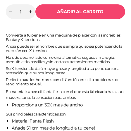
AÑADIR AL CARRITO
Cantidad
Reducir
Aumentar
cantidad
cantidad
para
para
FANTASY
FANTASY
X-
X-
Convierte a tu pene en una máquina de placer con las increibles
TENSIONS
TENSIONS
Fantasy X-tensions.
-
-
PERFECT
PERFECT
Ahora puede ser el hombre que siempre quiso ser potenciando la
2
2
erección con X-tensions.
EXTENSION
EXTENSION
PENE
PENE
Ha sido desarrollado como una alternativa segura, sin cirugia,
CON
CON
asequible,sin pastillas y sin costosos tratamientos medidos.
CORREA
CORREA
Su X-tensions le dará mayor grosor y longitud a su pene con una
sensación que nunca imaginaste!
Perfecto para los hombres con disfunción erectil o problemas de
rendimiento sexual.
El material supersoft fanta flesh con el que está fabricado hara aun
mas excitante la sensación para ambos.
Proporciona un 33% mas de ancho!
Sus principales caracteristicas son;
Material Fanta Flesh
Añade 5.1 cm mas de longitud a tu pene!