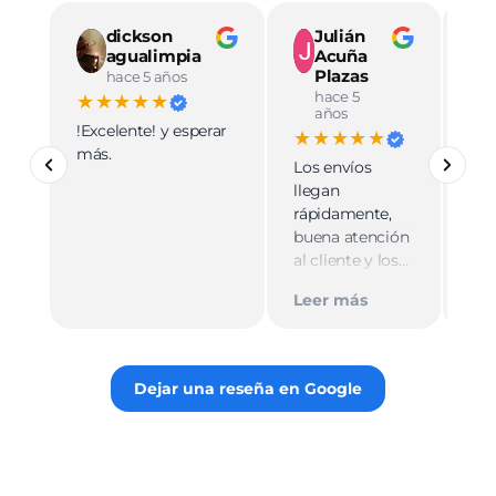
dickson
Julián
agualimpia
Acuña
Plazas
hace 5 años
hace 5
★★★★★
★
años
!Excelente! y esperar
Ve
★★★★★
más.
pro
Los envíos
mu
llegan
cali
rápidamente,
ate
buena atención
cer
al cliente y los
Le
muy
empaques son
Tie
Leer más
discretos.
par
Recomiendo
gus
totalmente 👌.
rec
Dejar una reseña en Google