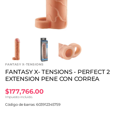
en
vista
de
galería
FANTASY X-TENSIONS
FANTASY X- TENSIONS - PERFECT 2
EXTENSION PENE CON CORREA
Precio
$177,766.00
Impuesto incluido.
habitual
Código de barras: 603912345759