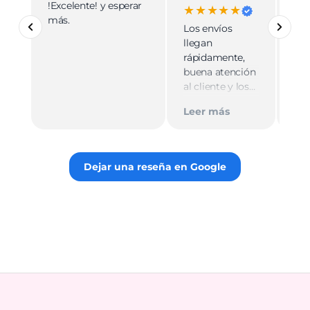
!Excelente! y esperar
Ve
★★★★★
más.
pro
Los envíos
mu
llegan
cali
rápidamente,
ate
buena atención
cer
al cliente y los
Le
muy
empaques son
Tie
Leer más
discretos.
par
Recomiendo
gus
totalmente 👌.
rec
Dejar una reseña en Google