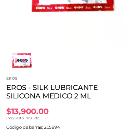
en
vista
de
galería
EROS
EROS - SILK LUBRICANTE
SILICONA MEDICO 2 ML
Precio
$13,900.00
Impuesto incluido.
habitual
Código de barras: 205894