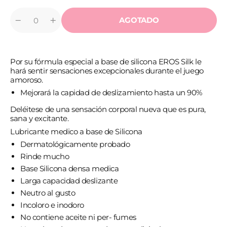
AGOTADO
Cantidad
Reducir
Aumentar
cantidad
cantidad
para
para
EROS
EROS
-
-
Por su fórmula especial a base de silicona EROS Silk le
SILK
SILK
LUBRICANTE
LUBRICANTE
hará sentir sensaciones excepcionales durante el juego
SILICONA
SILICONA
amoroso.
MEDICO
MEDICO
Mejorará la capidad de deslizamiento hasta un 90%
2
2
ML
ML
Deléitese de una sensación corporal nueva que es pura,
sana y excitante.
Lubricante medico a base de Silicona
Dermatológicamente probado
Rinde mucho
Base Silicona densa medica
Larga capacidad deslizante
Neutro al gusto
Incoloro e inodoro
No contiene aceite ni per- fumes