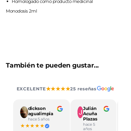
Homologado como producto medicinal
Monodosis 2ml
También te pueden gustar...
★★★★★
EXCELENTE
25 reseñas
dickson
Julián
agualimpia
Acuña
Plazas
hace 5 años
hace 5
★★★★★
★
años