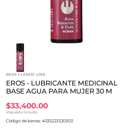
en
vista
de
galería
EROS CLASSIC LINE
EROS - LUBRICANTE MEDICINAL
BASE AGUA PARA MUJER 30 M
Precio
$33,400.00
Impuesto incluido.
habitual
Código de barras: 4035223320303