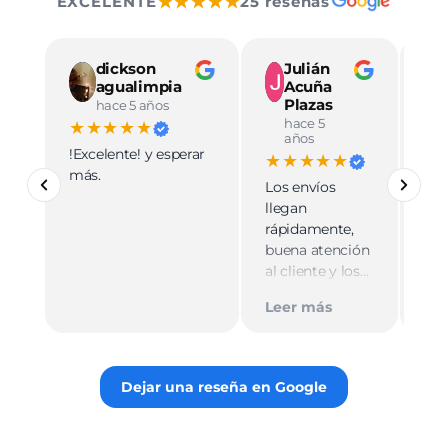
★★★★★
EXCELENTE
25 reseñas
dickson
Julián
agualimpia
Acuña
Plazas
hace 5 años
hace 5
★★★★★
★
años
!Excelente! y esperar
Ve
★★★★★
más.
pro
Los envíos
mu
llegan
cali
rápidamente,
ate
buena atención
cer
al cliente y los
Le
muy
empaques son
Tie
Leer más
discretos.
par
Recomiendo
gus
totalmente 👌.
rec
Dejar una reseña en Google