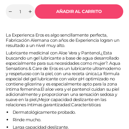
AÑADIR AL CARRITO
Cantidad
Reducir
Aumentar
cantidad
cantidad
para
para
EROS
EROS
-
-
La Experienca Eros es algo sencillamente perfecta,
LUBRICANTE
LUBRICANTE
MEDICINAL
MEDICINAL
Fabricación Alemana con años de Experiencia logran un
BASE
BASE
resultado a un nivel muy alto.
AGUA
AGUA
PARA
PARA
Lubricante medicinal con Aloe Vera y Pantenol.
¿Esta
MUJER
MUJER
buscando un gel lubricante a base de agua desarrollado
30
30
especialmente para sus necesidades como mujer?. Aqua
M
M
Sensations & Care de Eros es un lubricante ultramoderno
y respetuoso con la piel, con una receta única.
La fórmula
especial del gel lubricante con valor pH optimizado no
contiene glicerina y es especialmente apto para la zona
íntima femenina.
El aloe vera y el pantenol cuidan su piel
adicionalmente y proporcionan una sensación sedosa y
suave en la piel.
¡Mejor capacidad deslizante en las
relaciones íntimas garantizadas!.
Características:
Dermatológicamente probado.
Rinde mucho.
Larga capacidad deslizante.