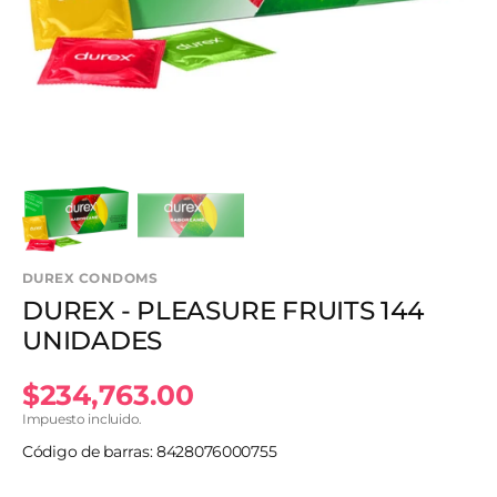
en
vista
de
galería
DUREX CONDOMS
DUREX - PLEASURE FRUITS 144
UNIDADES
Precio
$234,763.00
Impuesto incluido.
habitual
Código de barras: 8428076000755