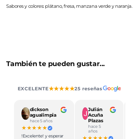
Sabores y colores: plátano, fresa, manzana verde y naranja.
También te pueden gustar...
★★★★★
EXCELENTE
25 reseñas
dickson
Julián
agualimpia
Acuña
Plazas
hace 5 años
hace 5
★★★★★
★
años
!Excelente! y esperar
Ve
★★★★★