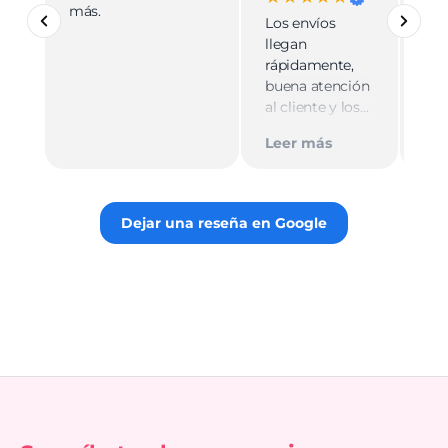
más.
pro
Los envíos
mu
llegan
cali
rápidamente,
ate
buena atención
cer
al cliente y los
Le
muy
empaques son
Tie
Leer más
discretos.
par
Recomiendo
gus
totalmente 👌.
rec
Dejar una reseña en Google