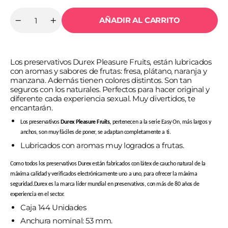
AÑADIR AL CARRITO
Cantidad
Reducir
Aumentar
cantidad
cantidad
para
para
DUREX
DUREX
-
-
Los preservativos Durex Pleasure Fruits, están lubricados
PLEASURE
PLEASURE
FRUITS
FRUITS
con aromas y sabores de frutas: fresa, plátano, naranja y
144
144
manzana. Además tienen colores distintos. Son tan
UNIDADES
UNIDADES
seguros con los naturales. Perfectos para hacer original y
diferente cada experiencia sexual. Muy divertidos, te
encantarán.
Los preservativos
Durex Pleasure Fruits,
pertenecen a la serie Easy On, más largos y
anchos, son muy fáciles de poner, se adaptan completamente a ti.
Lubricados con aromas muy logrados a frutas.
Como todos los preservativos
Durex están fabricados con látex de caucho natural de la
máxima calidad y verificados electrónicamente uno a uno, para ofrecer la máxima
seguridad.
Durex es la marca líder mundial en preservativos, con más de 80 años de
experiencia en el sector.
Caja 144 Unidades
Anchura nominal: 53 mm.