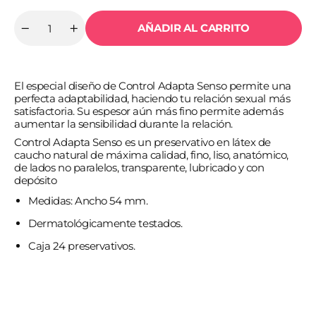
AÑADIR AL CARRITO
Cantidad
Reducir
Aumentar
cantidad
cantidad
para
para
CONTROL
CONTROL
-
-
El especial diseño de Control Adapta Senso permite una
SENSO
SENSO
PRESERVATIVOS
PRESERVATIVOS
perfecta adaptabilidad, haciendo tu relación sexual más
24
24
satisfactoria. Su espesor aún más fino permite además
UNIDADES
UNIDADES
aumentar la sensibilidad durante la relación.
Control Adapta Senso es un preservativo en látex de
caucho natural de máxima calidad, fino, liso, anatómico,
de lados no paralelos, transparente, lubricado y con
depósito
Medidas: Ancho 54 mm.
Dermatológicamente testados.
Caja 24 preservativos.