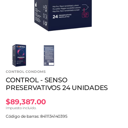
en
vista
de
galería
CONTROL CONDOMS
CONTROL - SENSO
PRESERVATIVOS 24 UNIDADES
Precio
$89,387.00
Impuesto incluido.
habitual
Código de barras: 8411134140395