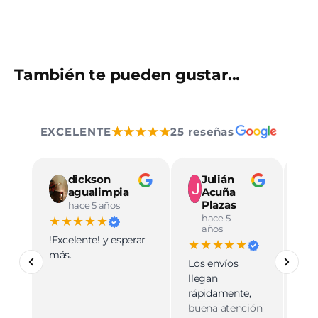
También te pueden gustar...
★★★★★
EXCELENTE
25 reseñas
dickson
Julián
agualimpia
Acuña
Plazas
hace 5 años
hace 5
★★★★★
★
años
!Excelente! y esperar
Ve
★★★★★
más.
pro
Los envíos
mu
llegan
cali
rápidamente,
ate
buena atención
cer