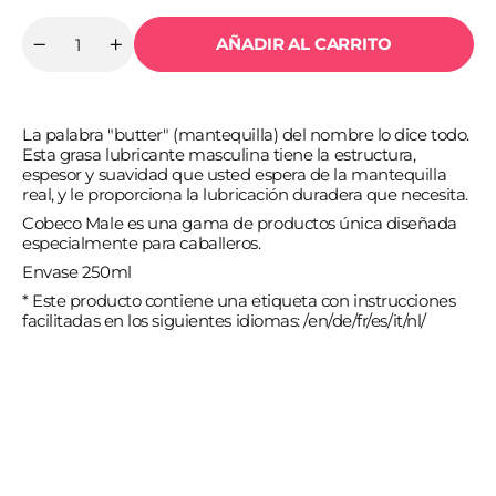
AÑADIR AL CARRITO
Cantidad
Reducir
Aumentar
cantidad
cantidad
para
para
COBECO
COBECO
-
-
La palabra "butter" (mantequilla) del nombre lo dice todo.
MALE
MALE
MANTECA
MANTECA
Esta grasa lubricante masculina tiene la estructura,
LUBRICANTE
LUBRICANTE
espesor y suavidad que usted espera de la mantequilla
BLANCO
BLANCO
real, y le proporciona la lubricación duradera que necesita.
250
250
ML
ML
Cobeco Male es una gama de productos única diseñada
especialmente para caballeros.
Envase 250ml
* Este producto contiene una etiqueta con instrucciones
facilitadas en los siguientes idiomas: /en/de/fr/es/it/nl/