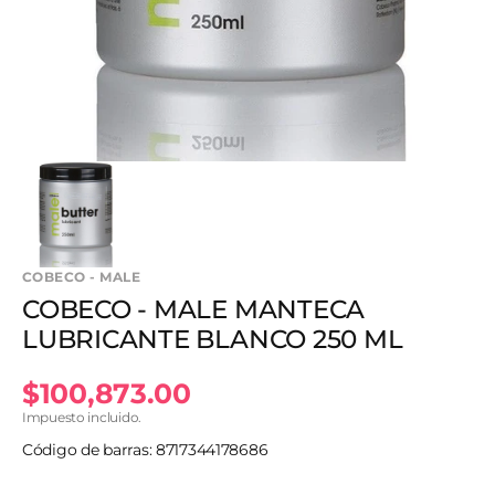
en
vista
de
galería
COBECO - MALE
COBECO - MALE MANTECA
LUBRICANTE BLANCO 250 ML
Precio
$100,873.00
Impuesto incluido.
habitual
Código de barras: 8717344178686