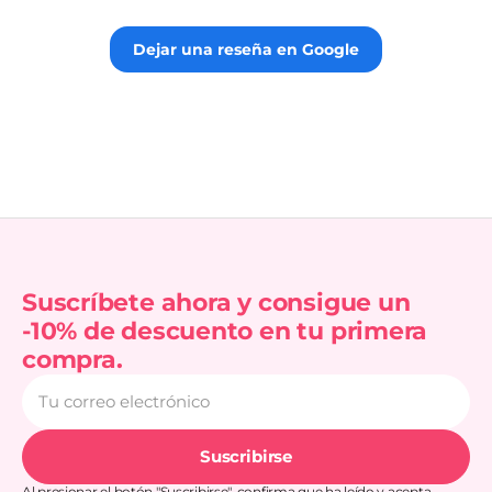
gus
totalmente 👌.
rec
Dejar una reseña en Google
Suscríbete ahora y consigue un
-10% de descuento en tu primera
compra.
Tu
correo
electrónico
Suscribirse
Al presionar el botón "Suscribirse", confirma que ha leído y acepta