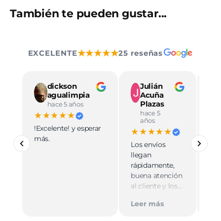
También te pueden gustar...
★★★★★
EXCELENTE
25 reseñas
dickson
Julián
agualimpia
Acuña
Plazas
hace 5 años
hace 5
★★★★★
★
años
!Excelente! y esperar
Ve
★★★★★
más.
pro
Los envíos
mu
llegan
cali
rápidamente,
ate
buena atención
cer
al cliente y los
Le
muy
empaques son
Tie
Leer más
discretos.
par
Recomiendo