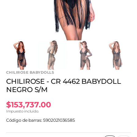
vista
de
galería
CHILIROSE BABYDOLLS
CHILIROSE - CR 4462 BABYDOLL
NEGRO S/M
Precio
$153,737.00
Impuesto incluido.
habitual
Código de barras: 5902021036585