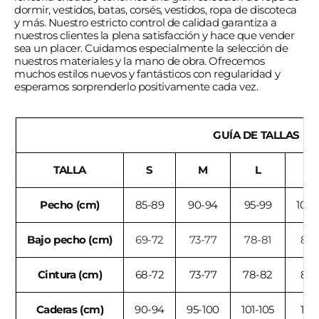
dormir, vestidos, batas, corsés, vestidos, ropa de discoteca
y más. Nuestro estricto control de calidad garantiza a
nuestros clientes la plena satisfacción y hace que vender
sea un placer. Cuidamos especialmente la selección de
nuestros materiales y la mano de obra. Ofrecemos
muchos estilos nuevos y fantásticos con regularidad y
esperamos sorprenderlo positivamente cada vez.
GUÍA DE TALLAS
TALLA
S
M
L
X
Pecho (cm)
85-89
90-94
95-99
100-
Bajo pecho (cm)
69-72
73-77
78-81
82-
Cintura (cm)
68-72
73-77
78-82
83-
Caderas (cm)
90-94
95-100
101-105
106-