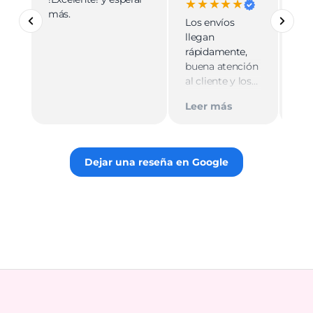
★★★★★
más.
pro
Los envíos
mu
llegan
cali
rápidamente,
ate
buena atención
cer
al cliente y los
Le
muy
empaques son
Tie
Leer más
discretos.
par
Recomiendo
gus
totalmente 👌.
rec
Dejar una reseña en Google