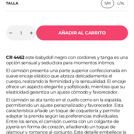
TALLA
S/M
L/XL
Variante
Variant
agotada
agotad
o
o
no
no
disponible
disponi
AÑADIR AL CARRITO
Cantidad
Reducir
Aumentar
cantidad
cantidad
para
para
CHILIROSE
CHILIROSE
-
-
CR 4462
este babydoll negro con cordones y tanga es una
CR
CR
4462
4462
opción sensual y seductora para momentos íntimos.
BABYDOLL
BABYDOLL
El camisón presenta una parte superior confeccionada en
NEGRO
NEGRO
S/M
S/M
suave encaje elástico que abraza delicadamente el
cuerpo, realzando la feminidad y la sensualidad. El encaje
ofrece un aspecto elegante y sofisticado, mientras que su
elasticidad garantiza un ajuste cómodo y favorecedor.
El camisón se ata tanto en el cuello como en la espalda,
permitiendo un ajuste personalizado y favorecedor. Esta
característica añade un toque de coquetería y permite
adaptar la prenda según las preferencias individuales.
Entre los senos, el camisón cuenta con un colgante de
joyería en forma de corazón, añadiendo un toque de
glamour y romance al conjunto. Este detalle embellece la