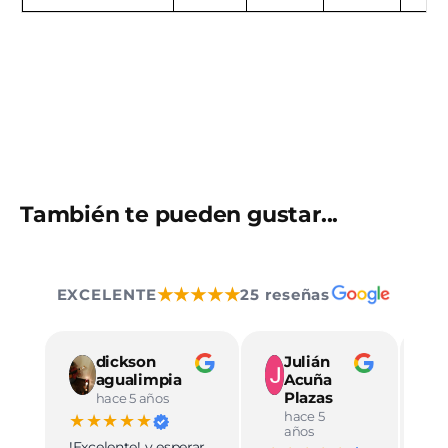
También te pueden gustar...
★★★★★
EXCELENTE
25 reseñas
dickson
Julián
agualimpia
Acuña
Plazas
hace 5 años
hace 5
★★★★★
★
años
!Excelente! y esperar
Ve