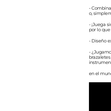
- Combínal
o, simplem
- ¡Juega s
por lo que
- Diseño e
- ¿Jugamos
brazaletes
instrument
en el mun