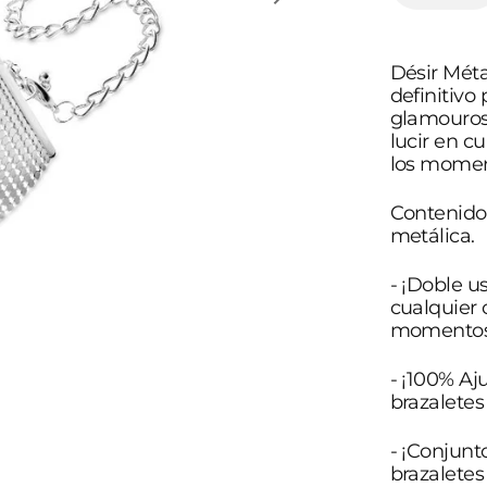
Abrir
cantidad
elemento
para
multimedia
BIJOUX
1
-
-
en
Désir Mét
DÉSIR
vista
MÉTALLIQU
definitivo
de
ESPOSAS
galería
glamourosa
METLICAS
PLATEADO
lucir en c
los momen
Contenido:
metálica.
- ¡Doble u
cualquier 
momentos 
- ¡100% Aj
brazaletes
- ¡Conjunt
brazaletes