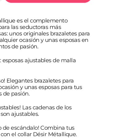
Abrir
cantidad
elemento
para
multimedia
BIJOUX
2
en
allique es el complemento
DÉSIR
vista
E
MÉTALLIQUE
 para las seductoras más
de
ESPOSAS
s: unos originales brazaletes para
galería
METLICAS
PLATEADO
ualquier ocasión y unas esposas en
tos de pasión.
 esposas ajustables de malla
so! Elegantes brazaletes para
ocasión y unas esposas para tus
de pasión.
ustables! Las cadenas de los
 son ajustables.
o de escándalo! Combina tus
 con el collar Désir Métallique.