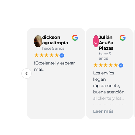
dickson
Julián
agualimpia
Acuña
Plazas
hace 5 años
hace 5
★★★★★
años
!Excelente! y esperar
★★★★★
más.
Los envíos
llegan
rápidamente,
buena atención
al cliente y los
empaques son
discretos.
Leer más
Recomiendo
totalmente 👌.