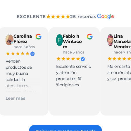
★★★★★
EXCELENTE
25 reseñas
Carolina
Fabio h
Lina
Flórez
Wintaco
Marcela
m
Mendoz
hace 5 años
hace 5 años
hace 7 añ
★★★★★
★★★★★
★★★★
Venden
Excelente servicio
Me encanta
productos de
y atención
atención al 
muy buena
productos 💯
y sus produ
calidad, la
%originales.
atención es
cercana, clara y
muy buena.
Leer más
Tienen variedad
para todos los
gustos. Súper
recomendada!