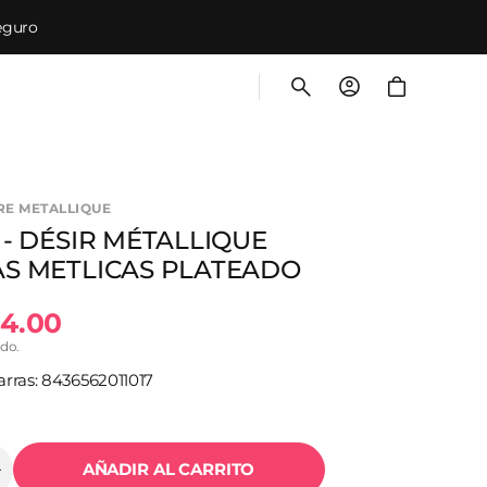
eguro
Carrito
RE METALLIQUE
 - DÉSIR MÉTALLIQUE
S METLICAS PLATEADO
04.00
ido.
al
rras: 8436562011017
AÑADIR AL CARRITO
Aumentar