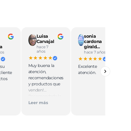
Luisa
sonia
Carvajal
cardona
a
girald…
hace 7
años
os
hace 7 años
★★★★★
★
★★★★★
Muy buena la
 su
Excelente
u
atención,
cliente
atención.
y
recomendaciones
ctos
t
y productos que
s
venden!
t
Recomendada la
a
tienda 😁
Leer más
c
L
t
a
p
e