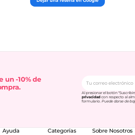
Dejar una reseña en Google
Tu
e un -10% de
correo
ompra.
electrónico
Al presionar el botón "Suscribi
privacidad
con respecto al alm
formulario.
Puede darse de baj
Ayuda
Categorías
Sobre Nosotros