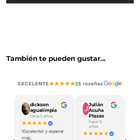
También te pueden gustar...
★★★★★
EXCELENTE
25 reseñas
dickson
Julián
agualimpia
Acuña
Plazas
hace 5 años
hace 5
★★★★★
★
años
!Excelente! y esperar
Ve
★★★★★
más.
pro