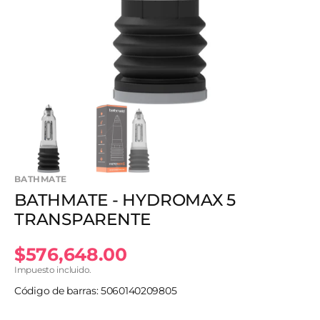
en
vista
de
galería
BATHMATE
BATHMATE - HYDROMAX 5
TRANSPARENTE
Precio
$576,648.00
Impuesto incluido.
habitual
Código de barras: 5060140209805