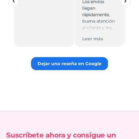
Los envíos
mu
llegan
cali
rápidamente,
ate
buena atención
cer
al cliente y los
Le
muy
empaques son
Tie
Leer más
discretos.
par
Recomiendo
gus
totalmente 👌.
rec
Dejar una reseña en Google
Suscríbete ahora y consigue un