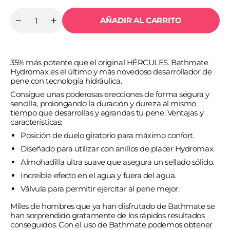
AÑADIR AL CARRITO
Cantidad
Reducir
Aumentar
cantidad
cantidad
para
para
BATHMATE
BATHMATE
-
-
35% más potente que el original HÉRCULES. Bathmate
HYDROMAX
HYDROMAX
5
5
Hydromax es el último y más novedoso desarrollador de
TRANSPARENTE
TRANSPARENTE
pene con tecnología hidráulica.
Consigue unas poderosas erecciones de forma segura y
sencilla, prolongando la duración y dureza al mismo
tiempo que desarrollas y agrandas tu pene. Ventajas y
características:
Posición de duelo giratorio para máximo confort.
Diseñado para utilizar con anillos de placer Hydromax.
Almohadilla ultra suave que asegura un sellado sólido.
Increíble efecto en el agua y fuera del agua.
Válvula para permitir ejercitar al pene mejor.
Miles de hombres que ya han disfrutado de Bathmate se
han sorprendido gratamente de los rápidos resultados
conseguidos. Con el uso de Bathmate podemos obtener