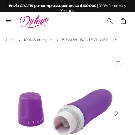
Ir
Envío GRATIS por compras superiores a $100.000
| 100% Discreto y
directamente
Seguro
al
contenido
Carrito
Inicio
100% Sumergible
B SWISH - BCUTE CLASSIC LILA
Abrir
elemento
multimedia
1
en