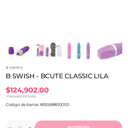
vista
de
galería
B SWISH
B SWISH - BCUTE CLASSIC LILA
Precio
$124,902.00
Impuesto incluido.
habitual
Código de barras: 8555888500101
AGOTADO