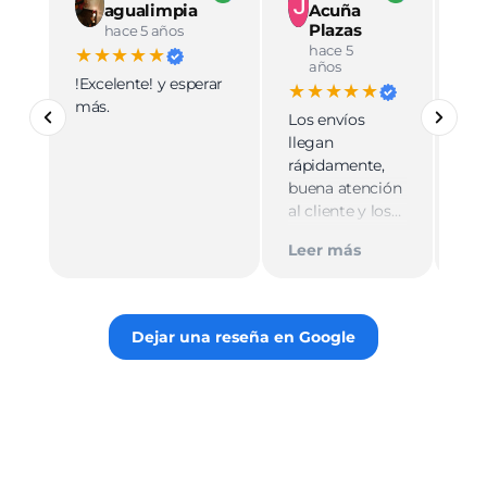
agualimpia
Acuña
Plazas
hace 5 años
hace 5
★★★★★
★
años
!Excelente! y esperar
Ve
★★★★★
más.
pro
Los envíos
mu
llegan
cali
rápidamente,
ate
buena atención
cer
al cliente y los
Le
muy
empaques son
Tie
Leer más
discretos.
par
Recomiendo
gus
totalmente 👌.
rec
Dejar una reseña en Google