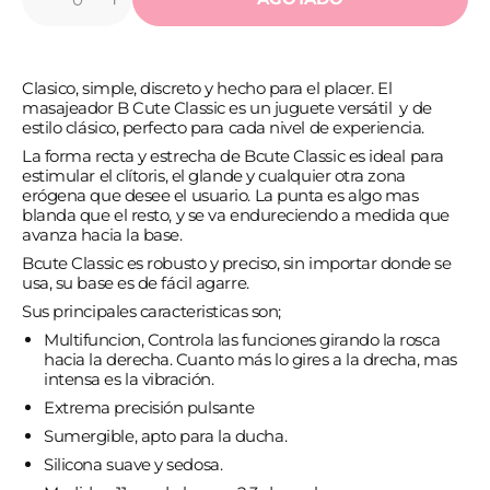
Cantidad
Reducir
Aumentar
cantidad
cantidad
para
para
B
B
SWISH
SWISH
Clasico, simple, discreto y hecho para el placer. El
-
-
BCUTE
BCUTE
masajeador B Cute Classic es un juguete versátil y de
CLASSIC
CLASSIC
estilo clásico, perfecto para cada nivel de experiencia.
LILA
LILA
La forma recta y estrecha de Bcute Classic es ideal para
estimular el clítoris, el glande y cualquier otra zona
erógena que desee el usuario. La punta es algo mas
blanda que el resto, y se va endureciendo a medida que
avanza hacia la base.
Bcute Classic es robusto y preciso, sin importar donde se
usa, su base es de fácil agarre.
Sus principales caracteristicas son;
Multifuncion, Controla las funciones girando la rosca
hacia la derecha. Cuanto más lo gires a la drecha, mas
intensa es la vibración.
Extrema precisión pulsante
Sumergible, apto para la ducha.
Silicona suave y sedosa.